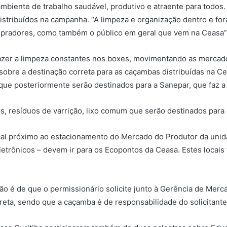
mbiente de trabalho saudável, produtivo e atraente para todos
distribuídos na campanha. “A limpeza e organização dentro e f
compradores, como também o público em geral que vem na Ceasa”
fazer a limpeza constantes nos boxes, movimentando as mercado
sobre a destinação correta para as caçambas distribuídas na 
que posteriormente serão destinados para a Sanepar, que faz a
, resíduos de varrição, lixo comum que serão destinados para o
l próximo ao estacionamento do Mercado do Produtor da unidad
 eletrônicos – devem ir para os Ecopontos da Ceasa. Estes loc
ação é de que o permissionário solicite junto à Gerência de Me
reta, sendo que a caçamba é de responsabilidade do solicitante