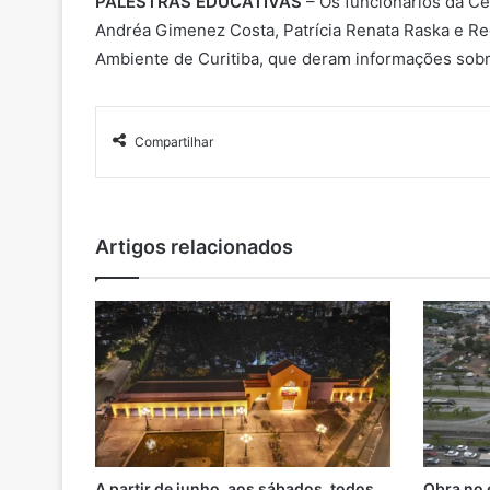
PALESTRAS EDUCATIVAS
– Os funcionários da Ce
Andréa Gimenez Costa, Patrícia Renata Raska e Re
Ambiente de Curitiba, que deram informações sobr
Compartilhar
Artigos relacionados
A partir de junho, aos sábados, todos
Obra no 