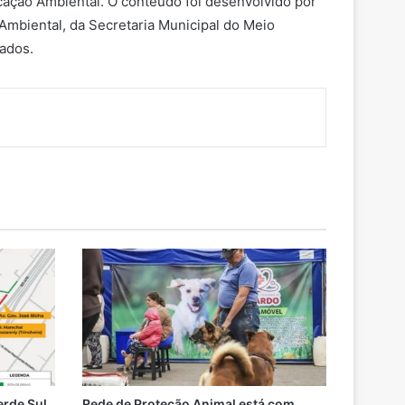
cação Ambiental. O conteúdo foi desenvolvido por
mbiental, da Secretaria Municipal do Meio
ados.
erde Sul
Rede de Proteção Animal está com