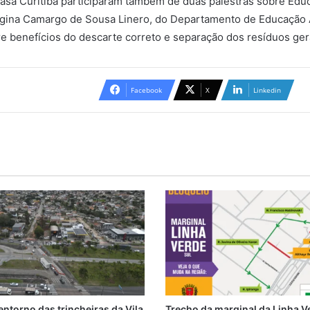
asa Curitiba participaram também de duas palestras sobre Edu
gina Camargo de Sousa Linero, do Departamento de Educação A
e benefícios do descarte correto e separação dos resíduos ger
Facebook
X
Linkedin
entorno das trincheiras da Vila
Trecho da marginal da Linha V