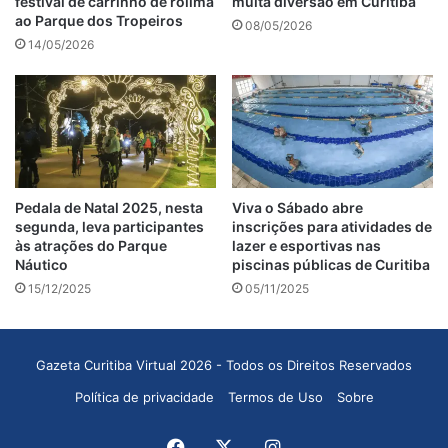
festival de carrinho de rolimã
muita diversão em Curitiba
ao Parque dos Tropeiros
08/05/2026
14/05/2026
Pedala de Natal 2025, nesta
Viva o Sábado abre
segunda, leva participantes
inscrições para atividades de
às atrações do Parque
lazer e esportivas nas
Náutico
piscinas públicas de Curitiba
15/12/2025
05/11/2025
Gazeta Curitiba Virtual 2026 - Todos os Direitos Reservados
Política de privacidade
Termos de Uso
Sobre
Facebook
X
Instagram