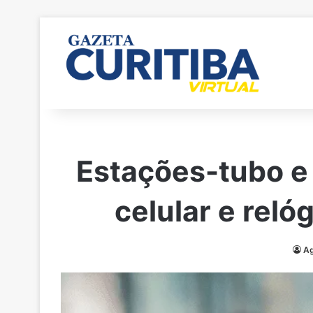
Estações-tubo e
celular e rel
Ag