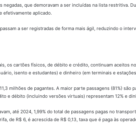
s negadas, que demoravam a ser incluídas na lista restritiva. 
se efetivamente aplicado.
assam a ser registradas de forma mais ágil, reduzindo o interv
s, os cartões físicos, de débito e crédito, continuam aceitos 
uário, isento e estudantes) e dinheiro (em terminais e estaçõe
a 11,3 milhões de pagantes. A maior parte passagens (81%) são 
dito e débito (incluindo versões virtuais) representam 12% e di
avam, até 2024, 1,99% do total de passagens pagas no transport
tarifa, de R$ 6, é acrescida de R$ 0,13, taxa que é paga às operad