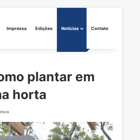
Impressa
Edições
Notícias
Contato
como plantar em
a horta
eitura