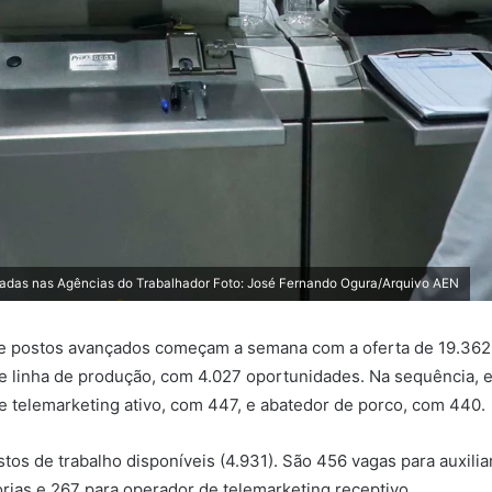
tadas nas Agências do Trabalhador Foto: José Fernando Ogura/Arquivo AEN
 e postos avançados começam a semana com a oferta de 19.362
 de linha de produção, com 4.027 oportunidades. Na sequência, 
 telemarketing ativo, com 447, e abatedor de porco, com 440.
tos de trabalho disponíveis (4.931). São 456 vagas para auxili
orias e 267 para operador de telemarketing receptivo.