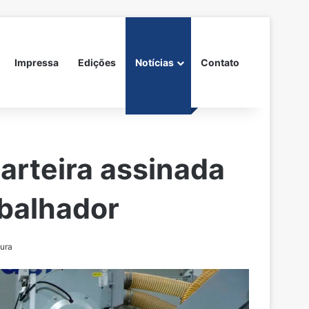
Impressa
Edições
Notícias
Contato
arteira assinada
abalhador
tura