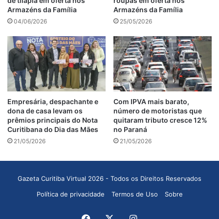
de tilápia em oferta nos
roupas em oferta nos
Armazéns da Família
Armazéns da Família
04/06/2026
25/05/2026
Empresária, despachante e
Com IPVA mais barato,
dona de casa levam os
número de motoristas que
prêmios principais do Nota
quitaram tributo cresce 12%
Curitibana do Dia das Mães
no Paraná
21/05/2026
21/05/2026
Gazeta Curitiba Virtual 2026 - Todos os Direitos Reservados
Política de privacidade
Termos de Uso
Sobre
Facebook
X
Instagram