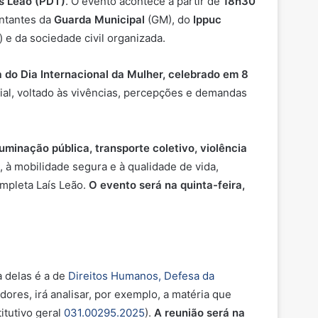
ís Leão (PDT)
. O evento acontece a partir de
18h30
entantes da
Guarda Municipal
(GM), do
Ippuc
) e da sociedade civil organizada.
 do Dia Internacional da Mulher, celebrado em 8
cial, voltado às vivências, percepções e demandas
uminação pública, transporte coletivo, violência
 à mobilidade segura e à qualidade de vida,
mpleta Laís Leão.
O evento será na quinta-feira,
 delas é a de
Direitos Humanos, Defesa da
dores, irá analisar, por exemplo, a matéria que
itutivo geral
031.00295.2025
).
A reunião será na