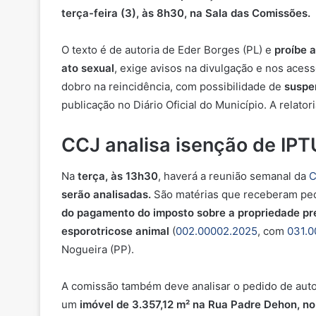
terça-feira (3), às 8h30, na Sala das Comissões.
O texto é de autoria de Eder Borges (PL) e
proíbe 
ato sexual
, exige avisos na divulgação e nos aces
dobro na reincidência, com possibilidade de
suspe
publicação no Diário Oficial do Município. A relato
CCJ analisa isenção de IPTU
Na
terça, às 13h30
, haverá a reunião semanal da
C
serão analisadas.
São matérias que receberam ped
do pagamento do imposto sobre a propriedade predi
esporotricose animal
(
002.00002.2025
, com
031.0
Nogueira (PP).
A comissão também deve analisar o pedido
de aut
um
imóvel de 3.357,12 m² na Rua Padre Dehon, no