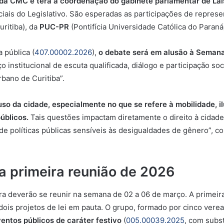
2 da CMC e terá a coordenação do gabinete parlamentar de La
ciais do Legislativo. São esperadas as participações de repres
ritiba), da
PUC-PR
(Pontifícia Universidade Católica do Paraná
 pública (
407.00002.2026
),
o debate será em alusão à Semana
 institucional de escuta qualificada, diálogo e participação so
bano de Curitiba”.
o da cidade, especialmente no que se refere à mobilidade, il
úblicos.
Tais questões impactam diretamente o direito à cidade,
e políticas públicas sensíveis às desigualdades de gênero”, co
a primeira reunião de 2026
 deverão se reunir na semana de 02 a 06 de março. A primeira
dois projetos de lei em pauta. O grupo, formado por cinco verea
ntos públicos de caráter festivo
(
005.00039.2025
, com subst