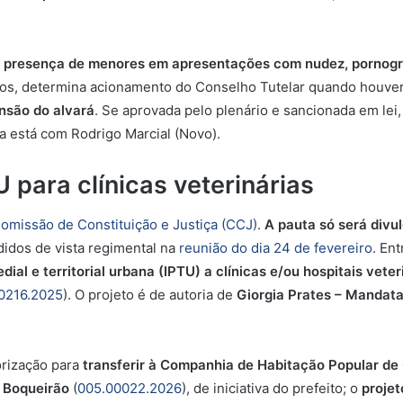
a presença de menores em apresentações com nudez, pornogra
sos, determina acionamento do Conselho Tutelar quando houver 
nsão do alvará
. Se aprovada pelo plenário e sancionada em lei,
ria está com Rodrigo Marcial (Novo).
 para clínicas veterinárias
omissão de Constituição e Justiça (CCJ)
.
A pauta só será divu
idos de vista regimental na
reunião do dia 24 de fevereiro
. Ent
al e territorial urbana (IPTU) a clínicas e/ou hospitais vet
0216.2025
). O projeto é de autoria de
Giorgia Prates – Mandata
orização para
transferir à
Companhia de Habitação Popular de 
 Boqueirão
(
005.00022.2026
), de iniciativa do prefeito; o
proje