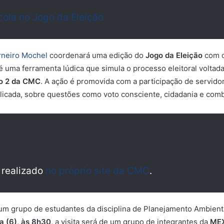
cola no Jogo da Eleição
rneiro Mochel
coordenará uma edição do
Jogo da Eleição
com o
 é uma ferramenta lúdica que simula o processo eleitoral voltada
xo 2 da CMC
. A ação é promovida com a participação de servido
licada, sobre questões como voto consciente, cidadania e com
 realizado
no próprio site da CMC
.
de um grupo de estudantes da disciplina de Planejamento Ambie
a (6), às 8h30
, a visita será de um grupo de integrantes da
MEX