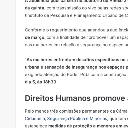
A audiência pública será no auditório do Anexo 
da quinta
, com transmissão ao vivo pelas redes so
(Instituto de Pesquisa e Planejamento Urbano de Cu
Conforme o requerimento que agendou a audiência
de março
, com a finalidade de “promover um espaço
das mulheres em relação à segurança no espaço ur
“
As mulheres enfrentam desafios específicos no us
urbana e sensação de insegurança nos espaços p
exigindo atenção do Poder Público e a construção d
dia 5, às 18h30.
Direitos Humanos promove 
Pelo menos três comissões permanentes da Câmara
Cidadania, Segurança Pública e Minorias
, que tem 
estabelece
medidas de proteção a menores em eve