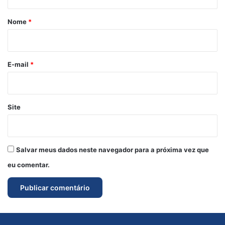
á
r
Nome
*
i
o
*
E-mail
*
Site
Salvar meus dados neste navegador para a próxima vez que
eu comentar.