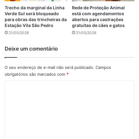
Trecho da marginal da Linha
Rede de Proteção Animal
Verde Sul será bloqueado
está com agendamentos
para obras das trincheiras da
abertos para castrações
Estação Vila São Pedro
gratuitas de cães e gatos
21/05/2026
21/05/2026
Deixe um comentário
O seu endereço de e-mail não será publicado.
Campos
obrigatórios são marcados com
*
C
o
m
e
n
t