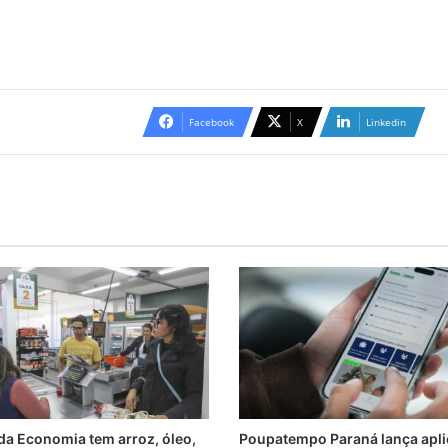
Facebook
X
Linkedin
a Economia tem arroz, óleo,
Poupatempo Paraná lança apli