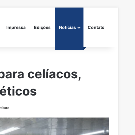
Impressa
Edições
Notícias
Contato
ara celíacos,
béticos
eitura