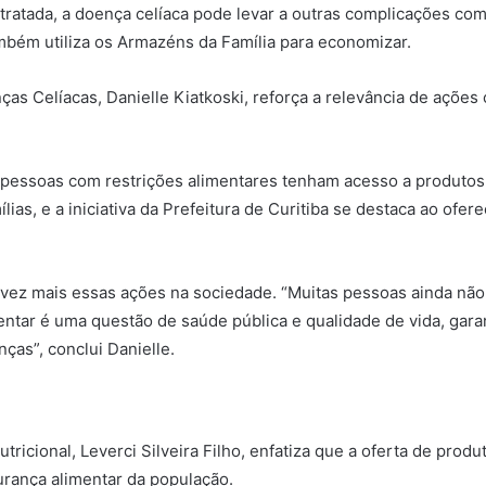
 tratada, a doença celíaca pode levar a outras complicações c
mbém utiliza os Armazéns da Família para economizar.
enças Celíacas, Danielle Kiatkoski, reforça a relevância de açõe
pessoas com restrições alimentares tenham acesso a produtos 
as, e a iniciativa da Prefeitura de Curitiba se destaca ao oferec
 vez mais essas ações na sociedade. “Muitas pessoas ainda não
entar é uma questão de saúde pública e qualidade de vida, ga
as”, conclui Danielle.
ricional, Leverci Silveira Filho, enfatiza que a oferta de prod
urança alimentar da população.