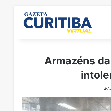
Armazéns da 
intole
Ag