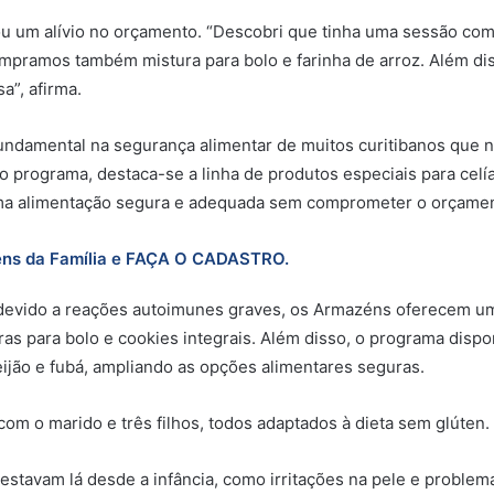
u um alívio no orçamento. “Descobri que tinha uma sessão com
ompramos também mistura para bolo e farinha de arroz. Além di
a”, afirma.
damental na segurança alimentar de muitos curitibanos que ne
do programa, destaca-se a linha de produtos especiais para celía
a alimentação segura e adequada sem comprometer o orçament
éns da Família e FAÇA O CADASTRO.
devido a reações autoimunes graves, os Armazéns oferecem um
as para bolo e cookies integrais. Além disso, o programa dispo
feijão e fubá, ampliando as opções alimentares seguras.
com o marido e três filhos, todos adaptados à dieta sem glúten.
 estavam lá desde a infância, como irritações na pele e proble