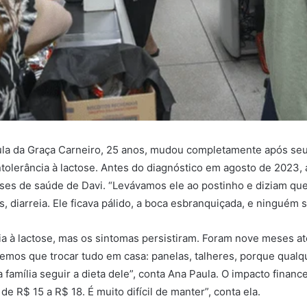
la da Graça Carneiro, 25 anos, mudou completamente após seu fi
ntolerância à lactose. Antes do diagnóstico em agosto de 2023,
ises de saúde de Davi. “Levávamos ele ao postinho e diziam que
, diarreia. Ele ficava pálido, a boca esbranquiçada, e ninguém 
cia à lactose, mas os sintomas persistiram. Foram nove meses a
vemos que trocar tudo em casa: panelas, talheres, porque qual
 família seguir a dieta dele”, conta Ana Paula. O impacto financ
de R$ 15 a R$ 18. É muito difícil de manter”, conta ela.