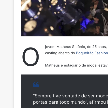
O
jovem Matheus Sidônio, de 25 anos, v
casting aberto do
Boqueirão Fashio
Matheus é estagiário de moda, estav
“Sempre tive vontade de ser mode
portas para todo mundo”, afirmou