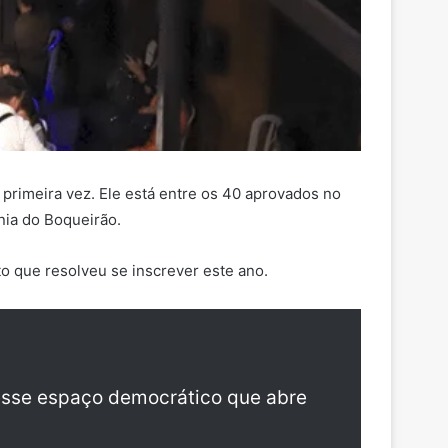
 primeira vez. Ele está entre os 40 aprovados no
nia do Boqueirão.
o que resolveu se inscrever este ano.
 esse espaço democrático que abre