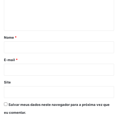
e
n
t
á
r
Nome
*
i
o
*
E-mail
*
Site
Salvar meus dados neste navegador para a próxima vez que
eu comentar.