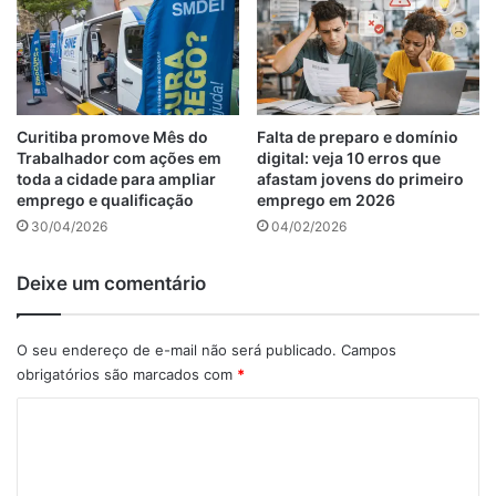
Curitiba promove Mês do
Falta de preparo e domínio
Trabalhador com ações em
digital: veja 10 erros que
toda a cidade para ampliar
afastam jovens do primeiro
emprego e qualificação
emprego em 2026
30/04/2026
04/02/2026
Deixe um comentário
O seu endereço de e-mail não será publicado.
Campos
obrigatórios são marcados com
*
C
o
m