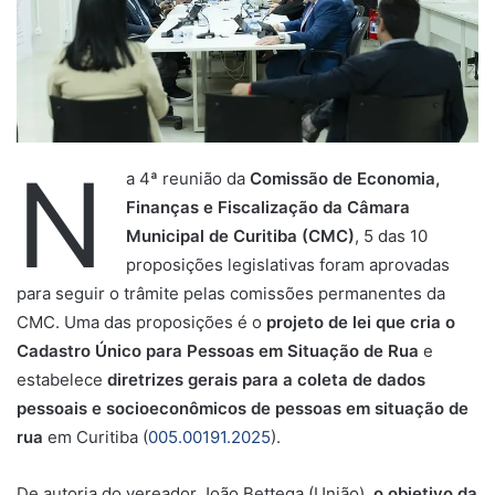
N
a 4ª reunião da
C
omissão de Economia,
Finanças e Fiscalização da Câmara
Municipal de Curitiba
(CMC)
, 5 das 10
proposições legislativas foram aprovadas
para seguir o trâmite pelas comissões permanentes da
CMC. Uma das proposições é o
projeto de lei
que cria o
Cadastro Único para Pessoas em Situação de Rua
e
estabelece
diretrizes gerais para a coleta de dados
pessoais e socioeconômicos de pessoas em situação de
rua
em Curitiba (
005.00191.2025
).
De autoria do vereador João Bettega (União),
o
objetivo da