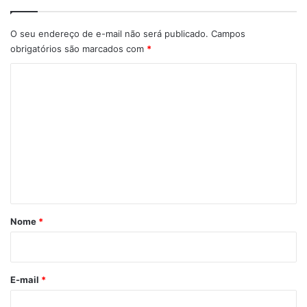
O seu endereço de e-mail não será publicado.
Campos
obrigatórios são marcados com
*
C
o
m
e
n
t
á
r
Nome
*
i
o
*
E-mail
*