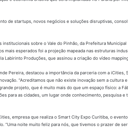
mento de startups, novos negócios e soluções disruptivas, cons
 institucionais sobre o Vale do Pinhão, da Prefeitura Municipal 
mais esperados foi a projeção mapeada nas estruturas industr
la Labirinto Produções, que assinou a criação do vídeo mapping
nde Pereira, destacou a importância da parceria com a iCities, 
inovação. “Acreditamos que não existe inovação sem a cultura e 
grande projeto, que é muito mais do que um espaço físico: a Fá
es para as cidades, um lugar onde conhecimento, pesquisa e t
Cities, empresa que realiza o Smart City Expo Curitiba, o even
do. “Uma noite muito feliz para nós, que tivemos o prazer de s