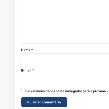
o
m
e
n
t
á
r
Nome
*
i
o
*
E-mail
*
Salvar meus dados neste navegador para a próxima v