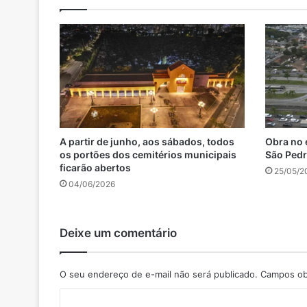
A partir de junho, aos sábados, todos
Obra no 
os portões dos cemitérios municipais
São Pedro
ficarão abertos
25/05/2
04/06/2026
Deixe um comentário
O seu endereço de e-mail não será publicado.
Campos ob
C