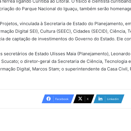
érrea ligando Curitiba ao Litoral. O físico e cientista curitiba
 criação do Parque Nacional do Iguaçu, também serão homenag
 Projetos, vinculada à Secretaria de Estado do Planejamento, em
ação Digital SEI), Cultura (SEEC), Cidades (SECID), Ciência, T
cia de captação de investimentos do Governo do Estado. Ele con
 secretários de Estado Ulisses Maia (Planejamento), Leonardo
Scucato; o diretor-geral da Secretaria de Ciência, Tecnologia e
rmação Digital, Marcos Stam; o superintendente da Casa Civil,
Facebook
X
Linkedin