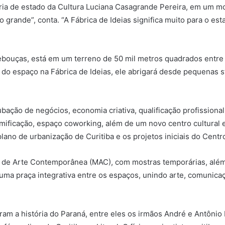
ária de estado da Cultura Luciana Casagrande Pereira, em um m
ande”, conta. “A Fábrica de Ideias significa muito para o est
Rebouças, está em um terreno de 50 mil metros quadrados entre 
 do espaço na Fábrica de Ideias, ele abrigará desde pequenas 
ubação de negócios, economia criativa, qualificação profission
gamificação, espaço coworking, além de um novo centro cultural
ano de urbanização de Curitiba e os projetos iniciais do Centro
u de Arte Contemporânea (MAC), com mostras temporárias, alé
uma praça integrativa entre os espaços, unindo arte, comunicaçã
am a história do Paraná, entre eles os irmãos André e Antônio