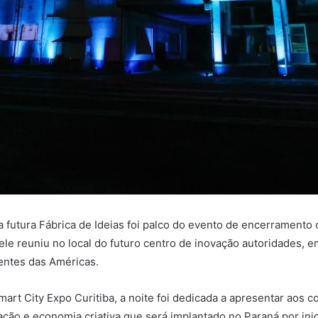
da futura Fábrica de Ideias foi palco do evento de encerramento 
le reuniu no local do futuro centro de inovação autoridades, e
gentes das Américas.
t City Expo Curitiba, a noite foi dedicada a apresentar aos co
ção e economia criativa que será implantado no Paraná por inic