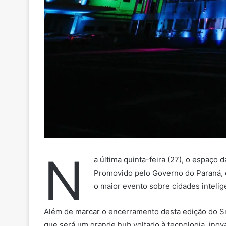
N
a última quinta-feira (27), o espaço 
Promovido pelo Governo do Paraná, e
o maior evento sobre cidades inteli
Além de marcar o encerramento desta edição do Smar
que será um grande hub voltado à tecnologia, inova