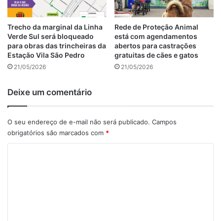
Trecho da marginal da Linha
Rede de Proteção Animal
Verde Sul será bloqueado
está com agendamentos
para obras das trincheiras da
abertos para castrações
Estação Vila São Pedro
gratuitas de cães e gatos
21/05/2026
21/05/2026
Deixe um comentário
O seu endereço de e-mail não será publicado.
Campos
obrigatórios são marcados com
*
C
o
m
e
n