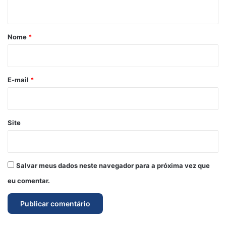
t
á
r
Nome
*
i
o
*
E-mail
*
Site
Salvar meus dados neste navegador para a próxima vez que
eu comentar.