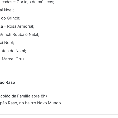
tucadas – Cortejo de músicos;
ai Noel;
 do Grinch;
sa – Rosa Armorial;
Grinch Rouba o Natal;
ai Noel;
ntes de Natal;
– Marcel Cruz.
pão Raso
 Sacolão da Família abre 8h)
Capão Raso, no bairro Novo Mundo.