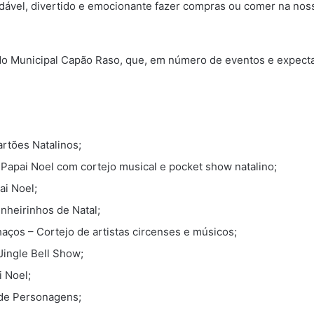
gradável, divertido e emocionante fazer compras ou comer na no
o Municipal Capão Raso, que, em número de eventos e expectativ
artões Natalinos;
 Papai Noel com cortejo musical e pocket show natalino;
ai Noel;
nheirinhos de Natal;
haços – Cortejo de artistas circenses e músicos;
Jingle Bell Show;
i Noel;
ê de Personagens;