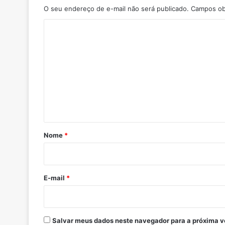
O seu endereço de e-mail não será publicado.
Campos ob
C
o
m
e
n
t
á
r
Nome
*
i
o
*
E-mail
*
Salvar meus dados neste navegador para a próxima v