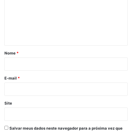
m
e
n
t
á
r
Nome
*
i
o
*
E-mail
*
Site
Salvar meus dados neste navegador para a próxima vez que