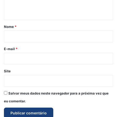
n
t
á
r
Nome
*
i
o
*
E-mail
*
Site
Salvar meus dados neste navegador para a próxima vez que
eu comentar.