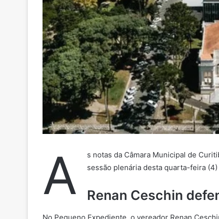
A
s notas da Câmara Municipal de Curit
sessão plenária desta
quarta-feira (4
Renan Ceschin defend
No Pequeno Expediente, o vereador Renan Ceschin (