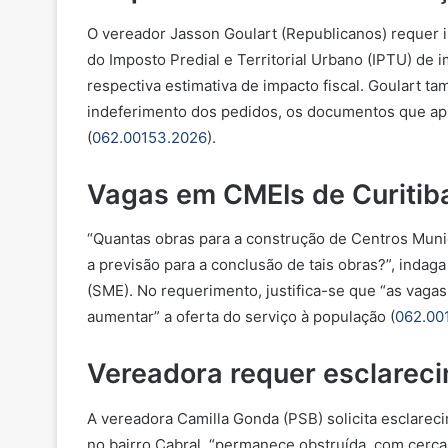
O vereador Jasson Goulart (Republicanos) requer i
do Imposto Predial e Territorial Urbano (IPTU) de 
respectiva estimativa de impacto fiscal. Goulart 
indeferimento dos pedidos, os documentos que apr
(
062.00153.2026
).
Vagas em CMEIs de Curiti
“Quantas obras para a construção de Centros Munici
a previsão para a conclusão de tais obras?”, inda
(SME). No requerimento, justifica-se que “as vaga
aumentar
” a oferta do serviço à população (
062.00
Vereadora requer esclarec
A vereadora Camilla Gonda (PSB) solicita esclareci
no bairro Cabral, “permanece obstruída, com cerc