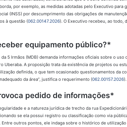
aborda, por exemplo, as medidas adotadas pelo Executivo para g
Social (INSS) por descumprimento das obrigações de manutenção
dos à questão
(
062.00147.2026
).
O Executivo recebeu, ao todo, 
eceber equipamento público?*
ão da 5 Irmãos (MDB) demanda informações oficiais sobre o uso 
rro Uberaba. A proposição trata da existência de projetos ou e
tilização definida, o que tem ocasionado questionamentos da 
nadequado da área”, justifica o requerimento (
062.00157.2026
).
ovoca pedido de informações*
egularidade e a natureza jurídica de trecho da rua Expedicionári
onando se ela possui registro ou classificação como via públic
 Entre outros pontos, ele indaga sobre o histórico de utilizaçã