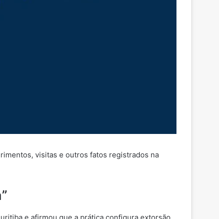
imentos, visitas e outros
fatos
registrados na
a”
ritiba e afirmou que a prática configura
extorsão
,