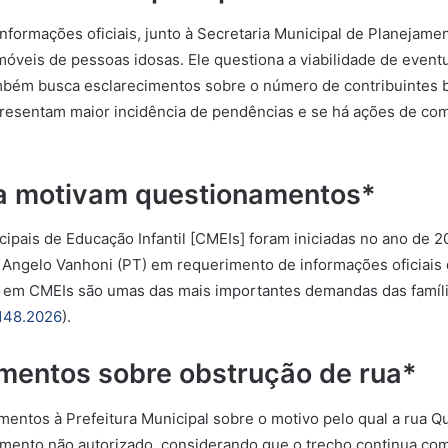
nformações oficiais, junto à Secretaria Municipal de Planejame
imóveis de pessoas idosas. Ele questiona a viabilidade de even
também busca esclarecimentos sobre o número de contribuintes b
esentam maior incidência de pendências e se há ações de comun
ba motivam questionamentos*
pais de Educação Infantil [CMEIs] foram iniciadas no ano de 20
ga Angelo Vanhoni (PT) em requerimento de informações oficiais
s em CMEIs são umas das mais importantes demandas das famílias
148.2026
).
imentos sobre obstrução de rua*
mentos à Prefeitura Municipal sobre o motivo pelo qual a rua Qu
amento não autorizado, considerando que o trecho continua com