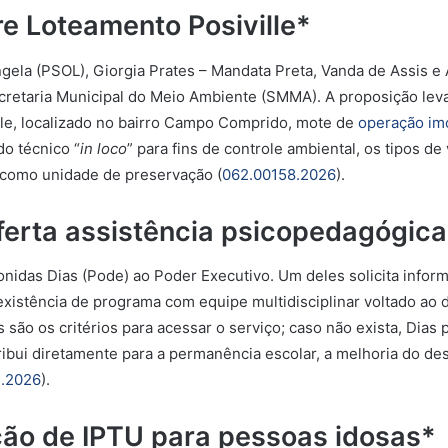
e Loteamento Posiville*
ngela (PSOL),
Giorgia Prates – Mandata Preta, Vanda de Assis e
 Secretaria Municipal do Meio Ambiente (SMMA). A proposição le
le, localizado no bairro Campo Comprido, mote de
operação imo
do técnico “
in loco
” para fins de controle ambiental, os tipos 
 como unidade de preservação (
062.00158.2026
).
ferta assistência psicopedagógic
nidas Dias (Pode) ao Poder Executivo. Um deles solicita infor
existência de programa com equipe multidisciplinar voltado ao 
 são os critérios para acessar o serviço; caso não exista, Dias
ntribui diretamente para a permanência escolar, a melhoria do
.2026
).
ão de IPTU para pessoas idosas*