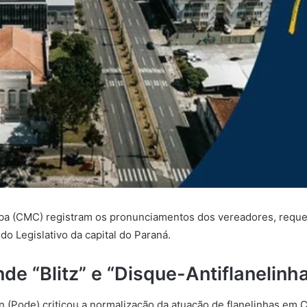
iba (CMC) registram os pronunciamentos dos vereadores, requer
)
do Legislativo da capital do Paraná.
e “Blitz” e “Disque-Antiflanelinh
Pode) criticou a normalização da atuação de flanelinhas em Cu