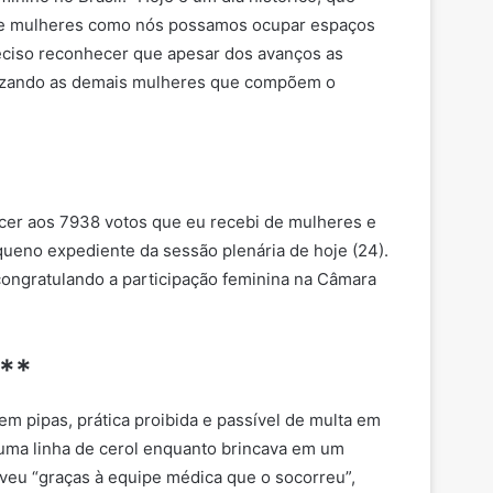
ue mulheres como nós possamos ocupar espaços
eciso reconhecer que apesar dos avanços as
nizando as demais mulheres que compõem o
ecer aos 7938 votos que eu recebi de mulheres e
ueno expediente da sessão plenária de hoje (24).
, congratulando a participação feminina na Câmara
a**
em pipas, prática proibida e passível de multa em
 uma linha de cerol enquanto brincava em um
iveu “graças à equipe médica que o socorreu”,