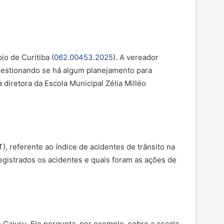
io de Curitiba (
062.00453.2025
). A vereador
uestionando se há algum planejamento para
a diretora da Escola Municipal Zélia Milléo
), referente ao índice de acidentes de trânsito na
egistrados os acidentes e quais foram as ações de
 Cajuru. Ele pergunta, por exemplo, sobre a escala