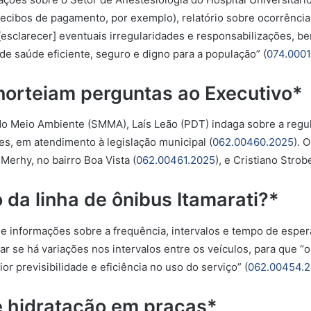
recibos de pagamento, por exemplo), relatório sobre ocorrênci
ar [esclarecer] eventuais irregularidades e responsabilizações
de saúde eficiente, seguro e digno para a população” (
074.0001
norteiam perguntas ao Executivo*
do Meio Ambiente (SMMA), Laís Leão (PDT) indaga sobre a regu
es, em atendimento à legislação municipal (
062.00460.2025
). 
Merhy, no bairro Boa Vista (
062.00461.2025
), e Cristiano Strob
da linha de ônibus Itamarati?*
de informações sobre a frequência, intervalos e tempo de espera d
ar se há variações nos intervalos entre os veículos, para que “
r previsibilidade e eficiência no uso do serviço” (
062.00454.
e hidratação em praças*