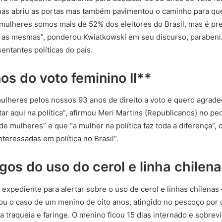
as abriu as portas mas também pavimentou o caminho para q
mulheres somos mais de 52% dos eleitores do Brasil, mas é pr
o as mesmas”, ponderou Kwiatkowski em seu discurso, parabe
sentantes políticas do país.
s do voto feminino II**
mulheres pelos nossos 93 anos de direito a voto e quero agrad
aqui na política”, afirmou Meri Martins (Republicanos) no peq
 de mulheres” e que “a mulher na política faz toda a diferença”
nteressadas em política no Brasil”.
gos do uso do cerol e linha chilen
expediente para alertar sobre o uso de cerol e linhas chilenas 
itou o caso de um menino de oito anos, atingido no pescoço por
 traqueia e faringe. O menino ficou 15 dias internado e sobrev