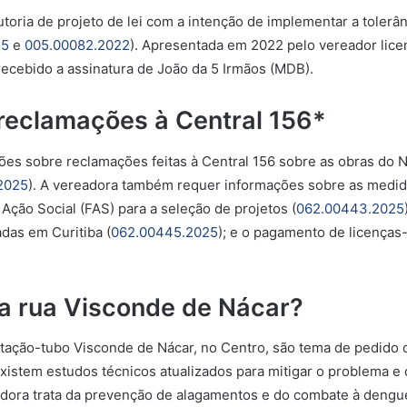
toria de projeto de lei com a intenção de implementar a toler
25
e
005.00082.2022
). Apresentada em 2022 pelo vereador lice
recebido a assinatura de João da 5 Irmãos (MDB).
 reclamações à Central 156*
ções sobre reclamações feitas à Central 156 sobre as obras do 
2025
). A vereadora também requer informações sobre as medid
 Ação Social (FAS) para a seleção de projetos (
062.00443.2025
adas em Curitiba (
062.00445.2025
); e o pagamento de licenças
a rua Visconde de Nácar?
ação-tubo Visconde de Nácar, no Centro, são tema de pedido de
 existem estudos técnicos atualizados para mitigar o problema e
adora trata da prevenção de alagamentos e do combate à dengue 