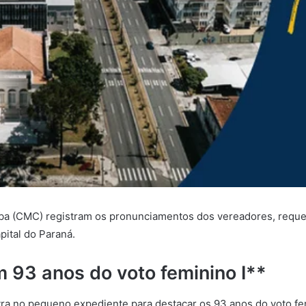
iba (CMC) registram os pronunciamentos dos vereadores, reque
pital do Paraná.
 93 anos do voto feminino I**
ra no pequeno expediente para destacar os 93 anos do voto femi