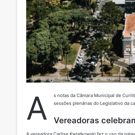
A
s notas da Câmara Municipal de Curit
sessões plenárias do Legislativo da ca
Vereadoras celebram
A vereadora Carlise Kwiatkowski fez o uso da palav