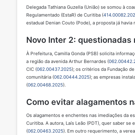
Delegada Tathiana Guzella (União) se somou à coau
Regulamentado (EstaR) de Curitiba (
414.00082.20
estadual Denian Couto (Pode), a proposta já havia 
Novo Inter 2: questionadas
À Prefeitura, Camilla Gonda (PSB) solicita informa
a região da avenida Arthur Bernardes (
062.00442.
CIC (
062.00437.2025
); os critérios da Fundação de
comunitária (
062.00444.2025
); as empresas instal
(
062.00468.2025
).
Como evitar alagamentos n
Os alagamentos e enchentes nas imediações da est
Curitiba. A autora, Laís Leão (PDT), quer saber se
(
062.00463.2025
). Em outro requerimento, a vere