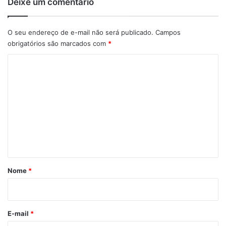
Deixe um comentário
O seu endereço de e-mail não será publicado.
Campos
obrigatórios são marcados com
*
C
o
m
e
n
t
á
r
Nome
*
i
o
*
E-mail
*