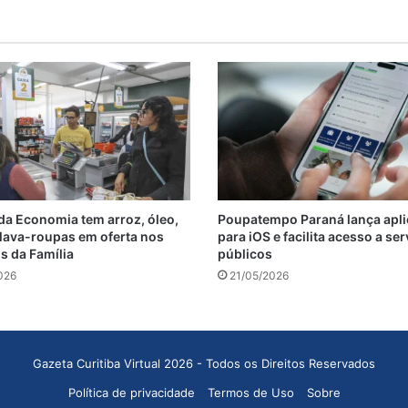
a Economia tem arroz, óleo,
Poupatempo Paraná lança apli
 lava-roupas em oferta nos
para iOS e facilita acesso a se
 da Família
públicos
026
21/05/2026
Gazeta Curitiba Virtual 2026 - Todos os Direitos Reservados
Política de privacidade
Termos de Uso
Sobre