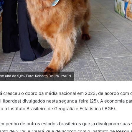
m alta de 5,8% Foto: Roberto Dziura Jr/AEN
ná cresceu o dobro da média nacional em 2023, de acordo com 
 (Ipardes) divulgados nesta segunda-feira (25). A economia p
o o Instituto Brasileiro de Geografia e Estatística (IBGE).
mpenho de outros estados brasileiros que já divulgaram suas
to de 3,1%, e Ceará, que de acordo com o Instituto de Pesquisa