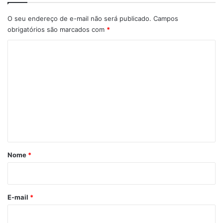
O seu endereço de e-mail não será publicado.
Campos
obrigatórios são marcados com
*
C
o
m
e
n
t
á
r
Nome
*
i
o
*
E-mail
*