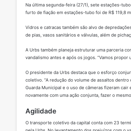
Na última segunda-feira (27/1), sete estações-tub
furto de fiação em estações-tubo foi de R$ 119,8 mi
Vidros e catracas também são alvo de depredações
de pias, vasos sanitários e válvulas, além de picha
A Urbs também planeja estruturar uma parceria co
vandalismo antes e após os jogos. “Vamos propor u
O presidente da Urbs destaca que o esforço conjunt
coletivo. “A redução do volume de assaltos dentro
Guarda Municipal e o uso de câmeras fizeram cair
novamente com uma ação conjunta, fazer o mesmo 
Agilidade
O transporte coletivo da capital conta com 23 ter
pela Urbs. No levantamento dos prejuízos com o 