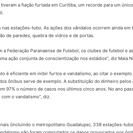
o tiveram a fiação furtada em Curitiba, um recorde para um úni
l.
 nas estações-tubo. As ações dos vândalos ocorrem ainda em b
ção de paredes, quebra de vidros e de portas.
m a Federação Paranaense de Futebol, os clubes de futebol e a
ma ação conjunta de conscientização nos estádios”, diz Maia N
o é eficiente em inibir furtos e vandalismo, ao citar o exempl
 dos ônibus serve de exemplo. A substituição do dinheiro pelo
 em 97% o número de casos nos últimos cinco anos. No ano pa
com o vandalismo”, diz.
minais (incluindo o metropolitano Guadalupe), 338 estações-tub
vandalismo não foram computados os danos provocados nos ônib