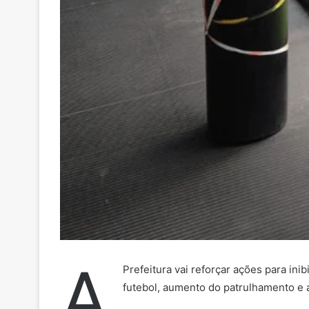
A
Prefeitura vai reforçar ações para in
futebol, aumento do patrulhamento e a