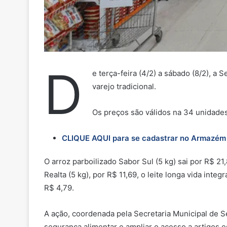
D
e terça-feira (4/2) a sábado (8/2), 
varejo tradicional.
Os preços são válidos na 34 unidade
CLIQUE AQUI para se cadastrar no Armazém 
O arroz parboilizado Sabor Sul (5 kg) sai por R$ 2
Realta (5 kg), por R$ 11,69, o leite longa vida integ
R$ 4,79.
A ação, coordenada pela Secretaria Municipal de S
segurança alimentar e ampliar o acesso a artigos es