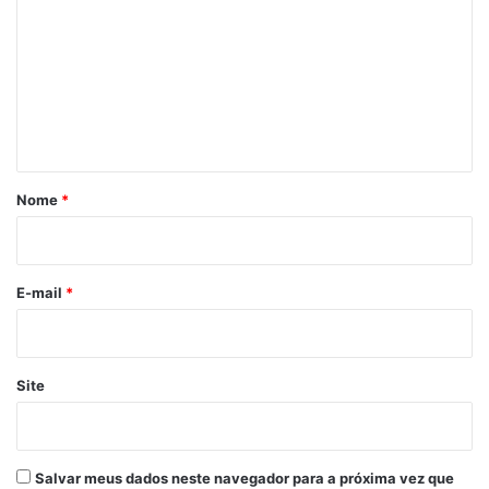
m
e
n
t
á
r
Nome
*
i
o
*
E-mail
*
Site
Salvar meus dados neste navegador para a próxima vez que