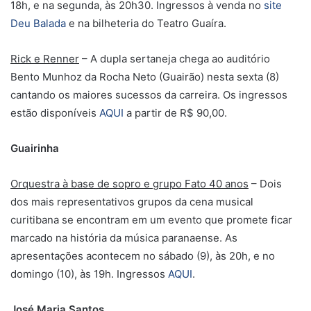
18h, e na segunda, às 20h30. Ingressos à venda no
site
Deu Balada
e na bilheteria do Teatro Guaíra.
Rick e Renner
– A dupla sertaneja chega ao auditório
Bento Munhoz da Rocha Neto (Guairão) nesta sexta (8)
cantando os maiores sucessos da carreira. Os ingressos
estão disponíveis
AQUI
a partir de R$ 90,00.
Guairinha
Orquestra à base de sopro e grupo Fato 40 anos
– Dois
dos mais representativos grupos da cena musical
curitibana se encontram em um evento que promete ficar
marcado na história da música paranaense. As
apresentações acontecem no sábado (9), às 20h, e no
domingo (10), às 19h. Ingressos
AQUI
.
José Maria Santos