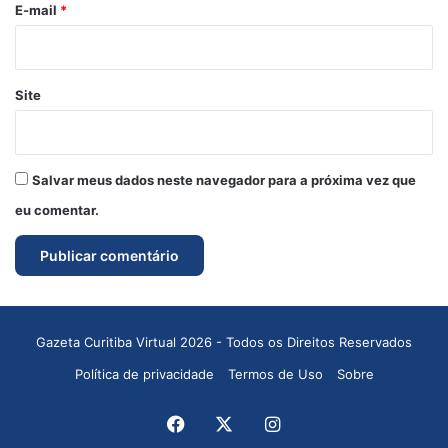
*
E-mail
*
Site
Salvar meus dados neste navegador para a próxima vez que
eu comentar.
Gazeta Curitiba Virtual 2026 - Todos os Direitos Reservados
Política de privacidade
Termos de Uso
Sobre
Facebook
X
Instagram