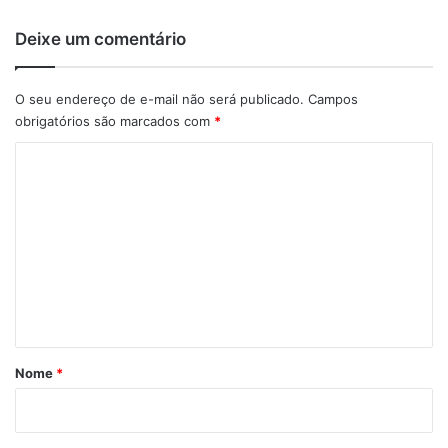
Deixe um comentário
O seu endereço de e-mail não será publicado.
Campos
obrigatórios são marcados com
*
C
o
m
e
n
t
á
r
Nome
*
i
o