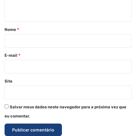
n
t
á
r
Nome
*
i
o
*
E-mail
*
Site
Salvar meus dados neste navegador para a próxima vez que
eu comentar.