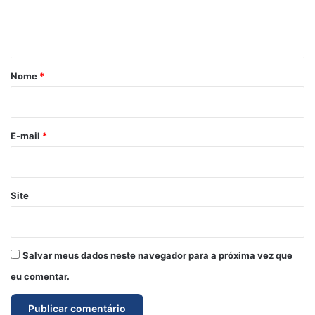
n
t
á
r
Nome
*
i
o
*
E-mail
*
Site
Salvar meus dados neste navegador para a próxima vez que
eu comentar.