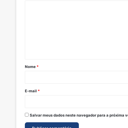
C
o
m
e
n
t
á
r
Nome
*
i
o
*
E-mail
*
Salvar meus dados neste navegador para a próxima v