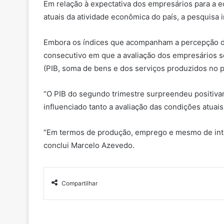
Em relação à expectativa dos empresários para a e
atuais da atividade econômica do país, a pesquisa 
Embora os índices que acompanham a percepção dos
consecutivo em que a avaliação dos empresários s
(PIB, soma de bens e dos serviços produzidos no 
“O PIB do segundo trimestre surpreendeu positivame
influenciado tanto a avaliação das condições atuais
“Em termos de produção, emprego e mesmo de inten
a
conclui Marcelo Azevedo.
r
e
o
Compartilhar
n
L
i