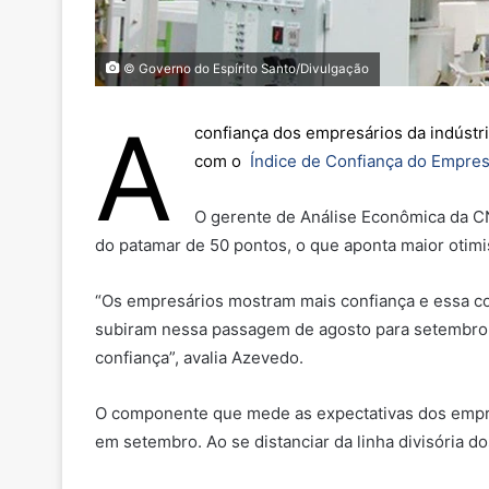
© Governo do Espírito Santo/Divulgação
A
confiança dos empresários da indústr
com o
Índice de Confiança do Empresár
O gerente de Análise Econômica da CN
do patamar de 50 pontos, o que aponta maior otimis
“Os empresários mostram mais confiança e essa c
subiram nessa passagem de agosto para setembro. 
confiança”, avalia Azevedo.
O componente que mede as expectativas dos empres
em setembro. Ao se distanciar da linha divisória d