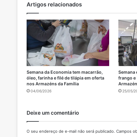
Artigos relacionados
n
k
e
d
i
n
Semana da Economia tem macarrão,
Semana d
óleo, farinha e filé de tilápia em oferta
frango e
nos Armazéns da Família
Armazéns
04/06/2026
25/05/2
Deixe um comentário
O seu endereço de e-mail não será publicado.
Campos ob