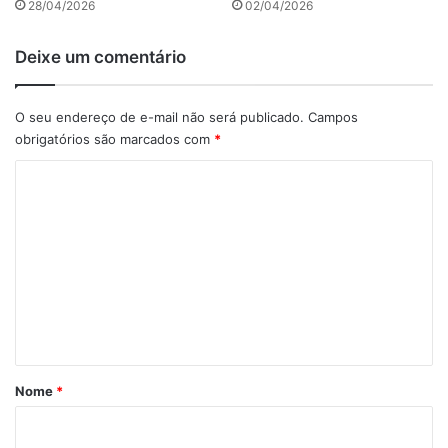
28/04/2026
02/04/2026
Deixe um comentário
O seu endereço de e-mail não será publicado.
Campos
obrigatórios são marcados com
*
C
o
m
e
n
t
á
r
Nome
*
i
o