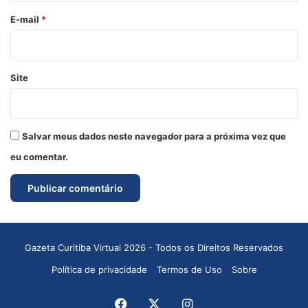
*
E-mail
*
Site
Salvar meus dados neste navegador para a próxima vez que
eu comentar.
Gazeta Curitiba Virtual 2026 - Todos os Direitos Reservados
Política de privacidade
Termos de Uso
Sobre
Facebook
X
Instagram