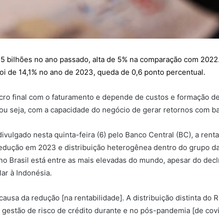
145 bilhões no ano passado, alta de 5% na comparação com 202
foi de 14,1% no ano de 2023, queda de 0,6 ponto percentual.
ucro final com o faturamento e depende de custos e formação de
 ou seja, com a capacidade do negócio de gerar retornos com ba
 divulgado nesta quinta-feira (6) pelo Banco Central (BC), a ren
edução em 2023 e distribuição heterogênea dentro do grupo das 
 no Brasil está entre as mais elevadas do mundo, apesar do dec
ar à Indonésia.
causa da redução [na rentabilidade]. A distribuição distinta do
 gestão de risco de crédito durante e no pós-pandemia [de covi