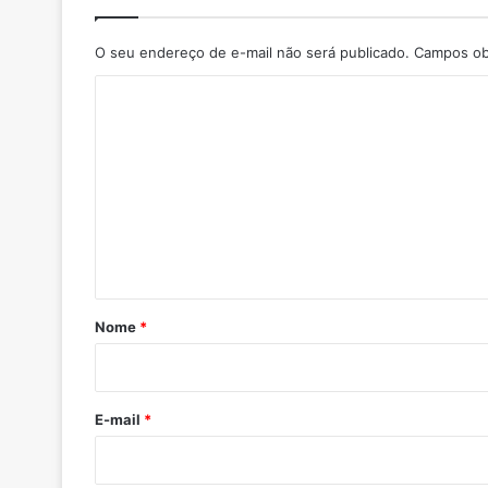
O seu endereço de e-mail não será publicado.
Campos ob
C
o
m
e
n
t
á
r
Nome
*
i
o
*
E-mail
*