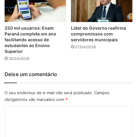
250 mil usuários: Enem
Líder do Governo reafirma
Paraná completa um ano
compromissos com
facilitando acesso de
servidores municipais
estudantes ao Ensino
07/04/2026
Superior
20/04/2026
Deixe um comentário
O seu endereço de e-mail não será publicado.
Campos
obrigatórios são marcados com
*
C
o
m