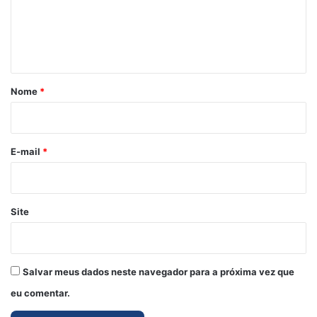
e
n
t
á
r
Nome
*
i
o
*
E-mail
*
Site
Salvar meus dados neste navegador para a próxima vez que
eu comentar.