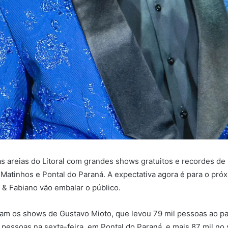
s areias do Litoral com grandes shows gratuitos e recordes de 
 Matinhos e Pontal do Paraná. A expectativa agora é para o pr
 & Fabiano vão embalar o público.
iram os shows de Gustavo Mioto, que levou 79 mil pessoas ao 
pessoas na sexta-feira, em Pontal do Paraná, e mais 87 mil no