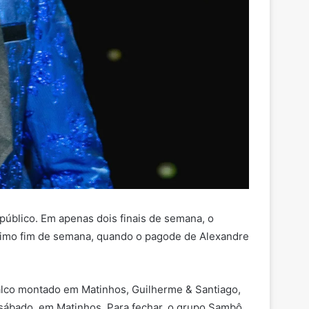
público. Em apenas dois finais de semana, o
óximo fim de semana, quando o pagode de Alexandre
palco montado em Matinhos, Guilherme & Santiago,
 sábado, em Matinhos. Para fechar, o grupo Sambô